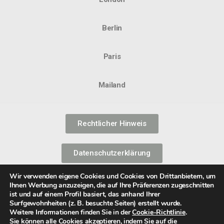
Berlin
Paris
Mailand
Rechtlicher Hinweis
Datenschutzerklärung
Wir verwenden eigene Cookies und Cookies von Drittanbietern, um
Informationssicherheitspolitik
Ihnen Werbung anzuzeigen, die auf Ihre Präferenzen zugeschnitten
ist und auf einem Profil basiert, das anhand Ihrer
Surfgewohnheiten (z. B. besuchte Seiten) erstellt wurde.
Cookie-Richtlinie
Weitere Informationen finden Sie in der
Cookie-Richtlinie
.
Sie können alle Cookies akzeptieren, indem Sie auf die