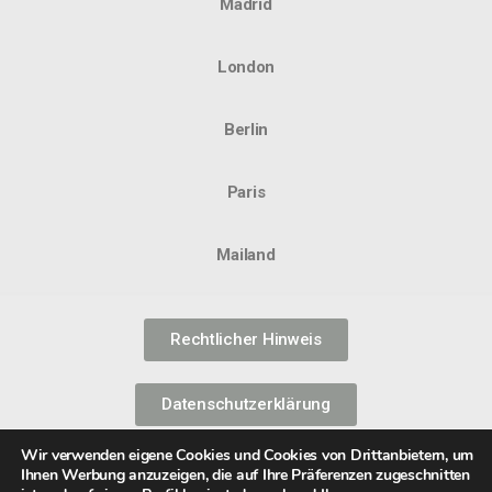
Madrid
London
Berlin
Paris
Mailand
Rechtlicher Hinweis
Datenschutzerklärung
Wir verwenden eigene Cookies und Cookies von Drittanbietern, um
Informationssicherheitspolitik
Ihnen Werbung anzuzeigen, die auf Ihre Präferenzen zugeschnitten